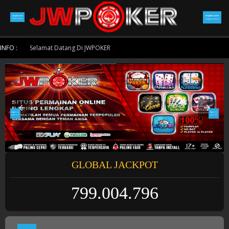
HOME
INFO :
Selamat Datang Di JWPOKER
DOWNLOAD APLIKASI
DAFTAR
POKER
IDNLIVE
GLOBAL JACKPOT
SLOTS
799.004.796
ESPORTS