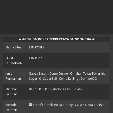
🔥 AGEN IDN POKER TERPERCAYA DI INDONESIA 🔥
Nama Situs
IDN POKER
SERVER
IDN PLAY
PERMAINAN
Jenis
Capsa Susun , Ceme Online , Omaha , Texas Poker 🎲,
Permainan
Super10 , SuperBull , Ceme Keliling , DominoQQ
Minimal
💸 Rp.10.000 IDR (Indonesian Rupiah)
Deposit
Metode
🏧 Transfer Bank, Pulsa, GoPay,☮ OVO, Dana, LinkAja
Deposit